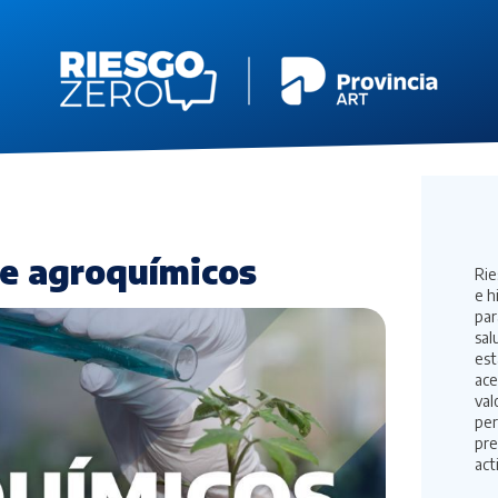
de agroquímicos
Rie
e h
par
sal
est
ace
val
per
pre
act