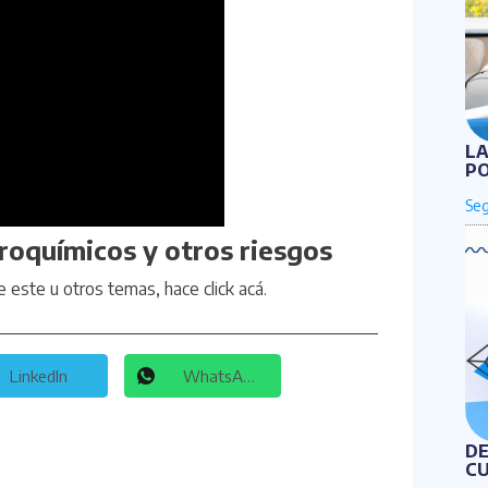
LA
PO
roquímicos y otros riesgos
e este u otros temas, hace click
acá
.
LinkedIn
WhatsApp
DE
CU