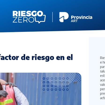
actor de riesgo en el
Rie
e h
par
sal
est
ace
val
per
pre
act