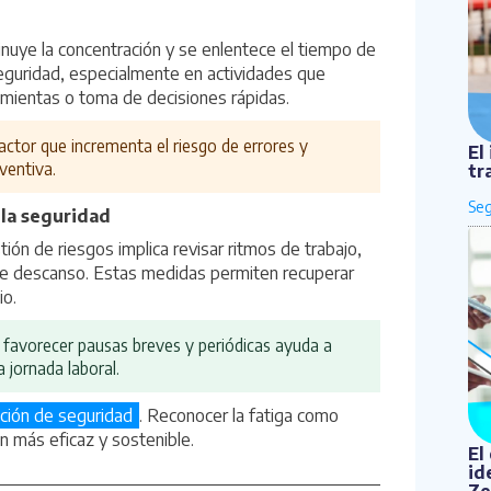
nuye la concentración y se enlentece el tiempo de
seguridad, especialmente en actividades que
amientas o toma de decisiones rápidas.
factor que incrementa el riesgo de errores y
El
ventiva.
tr
 la seguridad
stión de riesgos implica revisar ritmos de trabajo,
e descanso. Estas medidas permiten recuperar
io.
y favorecer pausas breves y periódicas ayuda a
a jornada laboral.
ición de seguridad
. Reconocer la fatiga como
n más eficaz y sostenible.
El
id