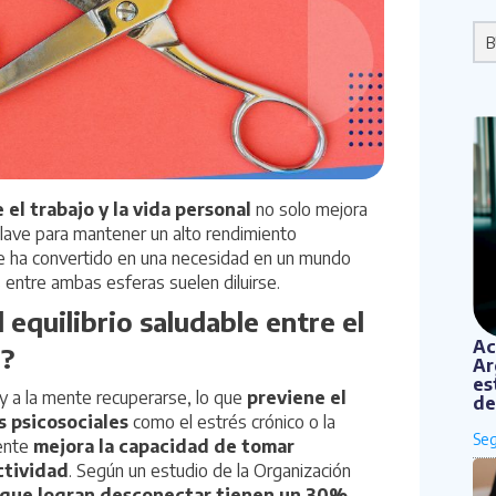
Po
 el trabajo y la vida personal
no solo mejora
clave para mantener un alto rendimiento
e ha convertido en una necesidad en un mundo
 entre ambas esferas suelen diluirse.
 equilibrio saludable entre el
Ac
 ?
Ar
es
y a la mente recuperarse, lo que
previene el
de
s psicosociales
como el estrés crónico o la
ente
mejora la capacidad de tomar
ctividad
. Según un estudio de la
Organización
que logran desconectar tienen un 30%