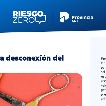
la desconexión del
Rie
e h
par
sal
est
ace
val
per
pre
act