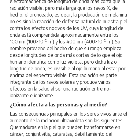
electromagnética de longitud de onda más corta que la
radiación visible, pero más larga que los rayos X, de
hecho, el bronceado, es decir, la producción de melanina
no es sino la reacción de defensa natural de nuestra piel
contra los efectos nocivos de los UV, cuya
longitud de
onda
está comprendida aproximadamente entre los
−9
−9
100
nm
(100×10
m
) y los 400 nm (400×10
m). Su
nombre proviene del hecho de que su rango empieza
desde longitudes de onda más cortas de lo que el ojo
humano identifica como
luz violeta
, pero dicha luz o
longitud de onda, es invisible al ojo humano al estar por
encima del espectro visible. Esta radiación es parte
integrante de los rayos solares y produce varios
efectos en la salud al ser una radiación entre no-
ionizante e ionizante.
¿Cómo afecta a las personas y al medio?
Las consecuencias principales en los seres vivos ante el
aumento de la radiación ultravioleta son las siguientes:
Quemaduras en la piel que pueden transformarse en
cáncer, conjuntivitis, cataratas, debilitamiento del