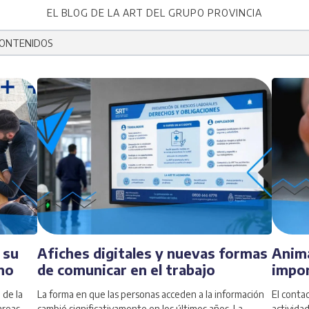
EL BLOG DE LA ART DEL GRUPO PROVINCIA
ugerencias porque el campo de búsqueda está vacío.
 su
Afiches digitales y nuevas formas
Anima
ano
de comunicar en el trabajo
impor
 de la
La forma en que las personas acceden a la información
El conta
areas
cambió significativamente en los últimos años. La
actividad