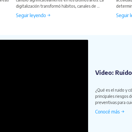
digitalización transformó hábitos, canales de ...
determin
Seguir leyendo →
Seguir 
Video: Ruido
¿Qué es el ruido y c
principales riesgos d
preventivas para cuid
Conocé más →