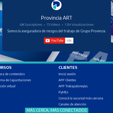
Provincia ART
43K Suscriptores
•
73 Vídeos
•
1.2M Visualizaciones
Somos la aseguradora de riesgos del trabajo de Grupo Provincia.
URSOS
CLIENTES
teca de contenidos
Iniciá sesión
ma de Capacitaciones
APP Clientes
ión virtual
APP Trabajadores/as
PyMEs
Conocé la sucursal más cercana
Canales de atenci
ón
MÁS CERCA, MÁS CONECTADOS