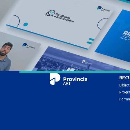
REC
Biblio
Progra
Formac