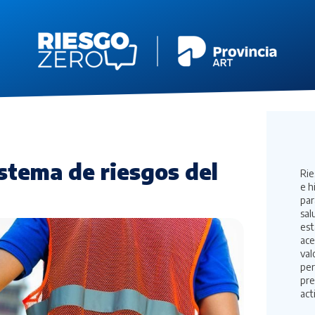
istema de riesgos del
Rie
e h
par
sal
est
ace
val
per
pre
act