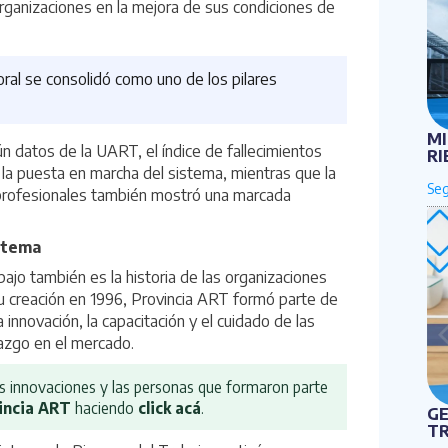
rganizaciones en la mejora de sus condiciones de
boral se consolidó como uno de los pilares
MI
ún datos de la
UART
, el índice de fallecimientos
RI
a puesta en marcha del sistema, mientras que la
profesionales también mostró una marcada
istema
ajo también es la historia de las organizaciones
 creación en 1996,
Provincia ART
formó parte de
 innovación, la capacitación y el cuidado de las
azgo en el mercado.
 las innovaciones y las personas que formaron parte
incia ART
haciendo
click acá
.
GE
T